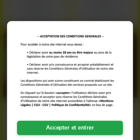
Nantes
Nantes
Voir son profil
Voir son profil
Laurence
Juliette
49 ans
28 ans
Saint-Nazaire
Saint-Nazaire
Accepter et entrer
Voir son profil
Voir son profil