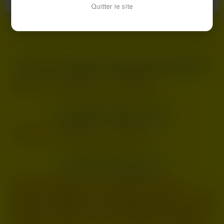
Quitter le site
LES VILLES DU DÉPARTEMENT
LOIRE-ATLANTIQUE
Nantes
Saint-Herblain
Saint-Nazaire
LES DÉPARTEMENTS VOISINS
Vendée
Maine-et-Loire
Morbihan
LES PRINCIPALES VILLES
Paris
Marseille
Lyon
Toulouse
Nice
Nantes
Montpellier
Strasbourg
Bordeaux
Lille
Rennes
Reims
Toulon
Saint-Étienne
Le Havre