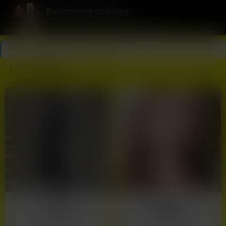
Rencontres chaudes
La température monte, les numéros tombent.
Rencontres chaudes
>
Loire-Atlantique
Loire-Atlantique
Clara
Marie
28 ans
31 ans