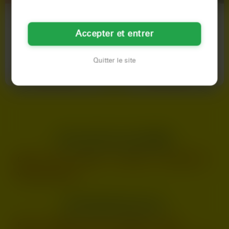
Julia
Célia
Accepter et entrer
45 ans
45 ans
Dunkerque
Dunkerque
Quitter le site
Voir son profil
Voir son profil
LES AUTRES VILLES DE
NORD
Calais
Lille
Roubaix
Tourcoing
Valenciennes
Villeneuve-d'Ascq
LES PRINCIPALES VILLES
Paris
Marseille
Lyon
Toulouse
Nice