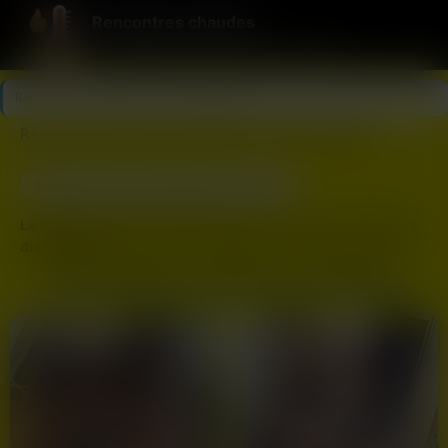
Rencontres chaudes
La température monte, les numéros tombent.
Rencontres chaudes
>
Nord
>
Dunkerque
Rencontre coquine à Dunkerque : contact direct
10
Dernière connexion il y a 55 min
profils
La température monte à Dunkerque ! Découvrez les profils
disponibles.
Rencontrez des personnes qui assument leurs
envies à proximité.
COORDONNÉES ET NUMÉROS 06 À DUNKERQUE
Envie de pimenter votre soirée à
Dunkerque
? Sur
chaudesrencontres.com, nous simplifions vos recherches en
vous offrant un accès direct aux profils les plus actifs de votre
secteur. Oubliez les discussions virtuelles sans fin, ici nous
mettons en avant les
numéros de téléphone
pour faciliter une
mise en relation immédiate et sans tabou.
Que vous soyez situé près de
Malo-les-Bains
,
Rosendael
ou