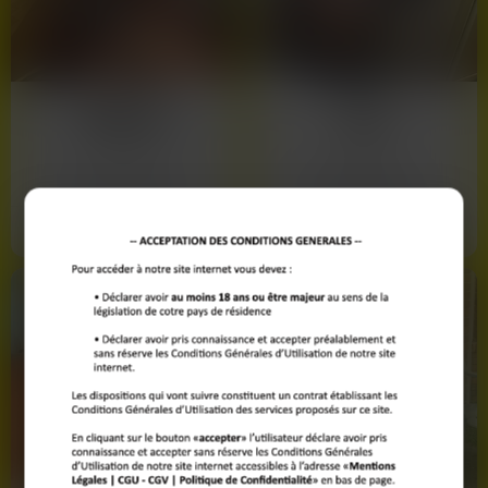
Le centre-ville de Dunkerque
, de nombreux membres
souhaitent faire une rencontre réelle et spontanée. Nos listes
sont mises à jour pour vous garantir des contacts de
proximité, que vous soyez vers Saint-Pol-sur-Mer ou
Mélissa
Zoé
Mardyck.
28 ans
27 ans
Dunkerque
Dunkerque
Voir son profil
Voir son profil