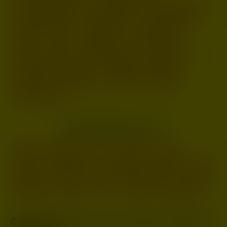
Issy-les-Moulineaux
Ivry-sur-Seine
Le Blanc-Mesnil
Levallois-Perret
Maisons-Alfort
Mantes-la-Jolie
Massy
Meaux
Nanterre
Noisy-le-Grand
Pantin
Paris
Rueil-Malmaison
Saint-Denis
Saint-Germain-en-Laye
Saint-Maur-des-Fossés
Sarcelles
Sartrouville
Versailles
Villejuif
Vitry-sur-Seine
LES PRINCIPALES VILLES
Paris
Marseille
Lyon
Toulouse
Nice
Nantes
Montpellier
Strasbourg
Bordeaux
Lille
Rennes
Reims
Toulon
Saint-Étienne
Le Havre
Grenoble
Angers
Dijon
Nîmes
Villeurbanne
Comment réussir votre rencontre chaude à