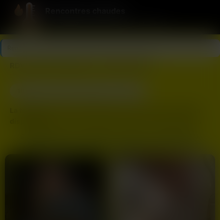
Rencontres chaudes
La température monte, les numéros tombent.
Rencontres chaudes
>
Seine-Saint-Denis
>
Montreuil
RDV coquin à Montreuil : contact direct
10
Dernière connexion il y a 35 min
profils
La température monte à Montreuil ! Découvrez les profils
disponibles.
Rencontrez des personnes qui assument leurs
envies à proximité.
ANNONCES DE FEMMES CHAUDES À MONTREUIL
Envie de pimenter votre soirée à
Montreuil
? Sur
chaudesrencontres.com, nous simplifions vos recherches en
vous offrant un accès direct aux profils les plus actifs de votre
secteur. Oubliez les discussions virtuelles sans fin, ici nous
mettons en avant les
numéros de téléphone
pour faciliter une
mise en relation immédiate et sans tabou.
Que vous soyez situé près de
Rue Pixerécourt
,
Parc de la