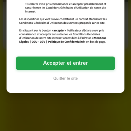
Nadia
Clémence
48 ans
30 ans
Montreuil
Montreuil
Voir son profil
Voir son profil
Accepter et entrer
LES AUTRES VILLES DE
SEINE-SAINT-DENIS
Quitter le site
Argenteuil
Asnières-sur-Seine
Aubervilliers
Aulnay-sous-Bois
Boulogne-Billancourt
Cergy
Champigny-sur-Marne
Chelles
Colombes
Corbeil-Essonnes
Courbevoie
Créteil
Drancy
Évry-Courcouronnes
Fontenay-sous-Bois