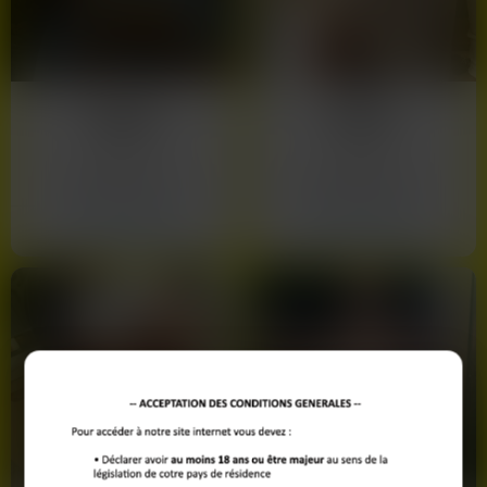
Noue
ou
Rue Etienne Marcel
, de nombreux membres
souhaitent faire une rencontre réelle et spontanée. Nos listes
sont mises à jour pour vous garantir des contacts de
proximité, que vous soyez vers Rue Edouard Vaillant ou Rue
Sylvie
Elena
de la République.
27 ans
21 ans
Montreuil
Montreuil
Voir son profil
Voir son profil