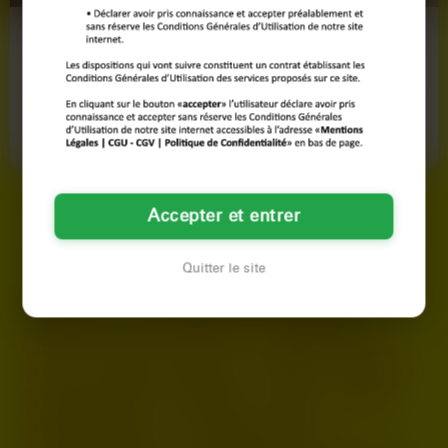
Lola
Lola
37 ans
23 ans
Saint-Denis
Saint-Denis
Voir son profil
Voir son profil
Accepter et entrer
LES AUTRES VILLES DE
SEINE-SAINT-DENIS
Quitter le site
Argenteuil
Asnières-sur-Seine
Aubervilliers
Aulnay-sous-Bois
Beauvais
Boulogne-Billancourt
Cergy
Champigny-sur-Marne
Chelles
Colombes
Corbeil-Essonnes
Courbevoie
Créteil
Drancy
Évry-Courcouronnes
Fontenay-sous-Bois