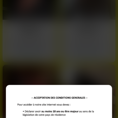
de nombreux membres souhaitent faire une rencontre réelle et
spontanée. Nos listes sont mises à jour pour vous garantir des
contacts de proximité, que vous soyez vers La Courneuve ou
La Basilique de Saint-Denis.
Marilou
Sylviane
45 ans
58 ans
Saint-Denis
Saint-Denis
Voir son profil
Voir son profil