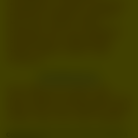
Issy-les-Moulineaux
Ivry-sur-Seine
Le Blanc-Mesnil
Levallois-Perret
Maisons-Alfort
Mantes-la-Jolie
Massy
Meaux
Montreuil
Nanterre
Noisy-le-Grand
Pantin
Paris
Rueil-Malmaison
Saint-Germain-en-Laye
Saint-Maur-des-Fossés
Sarcelles
Sartrouville
Versailles
Villejuif
Vitry-sur-Seine
LES PRINCIPALES VILLES
Paris
Marseille
Lyon
Toulouse
Nice
Nantes
Montpellier
Strasbourg
Bordeaux
Lille
Rennes
Reims
Toulon
Saint-Étienne
Le Havre
Grenoble
Angers
Dijon
Nîmes
Villeurbanne
Comment réussir votre rencontre chaude à