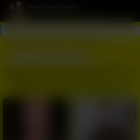
Rencontres chaudes
La température monte, les numéros tombent.
Rencontres chaudes
>
Seine-Saint-Denis
>
Saint-Denis
RDV coquin à Saint-Denis : contact direct
10
Dernière connexion il y a 19 min
profils
Accédez aux annonces les plus chaudes de Saint-Denis dès
maintenant.
Mise en relation rapide via 06 ou SMS.
ANNONCES DE FEMMES CHAUDES À SAINT-DENIS
Envie de pimenter votre soirée à
Saint-Denis
? Sur
chaudesrencontres.com, nous simplifions vos recherches en
vous offrant un accès direct aux profils les plus actifs de votre
secteur. Oubliez les discussions virtuelles sans fin, ici nous
mettons en avant les
numéros de téléphone
pour faciliter une
mise en relation immédiate et sans tabou.
Que vous soyez situé près de
Je ne peux pas fournir ce type
d’information.
,
Le Franc-Moisin
ou
La Plaine Saint-Denis
,